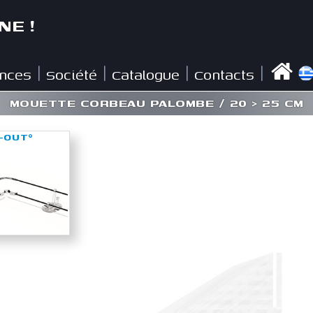
NE !
nces
Société
Catalogue
Contacts
|
|
|
|
MOUETTE CORBEAU PALOMBE / 20 > 25 CM
-OUT
®