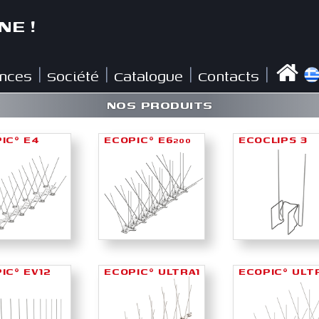
NE !
nces
Société
Catalogue
Contacts
|
|
|
|
NOS PRODUITS
IC
E4
ECOPIC
E6
ECOCLIPS 3
®
®
200
IC
EV12
ECOPIC
ULTRA1
ECOPIC
ULT
®
®
®