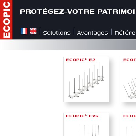
PROTÉGEZ-VOTRE PATRIMOI
Solutions
Avantages
Référe
|
|
|
ECOPIC
E2
ECOP
®
ECOPIC
EV6
ECOP
®