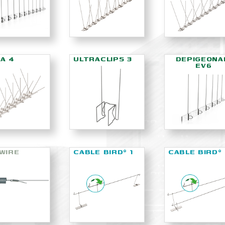
A 4
ULTRACLIPS 3
DEPIGEONA
EV6
WIRE
CABLE BIRD
1
CABLE BIRD
®
®