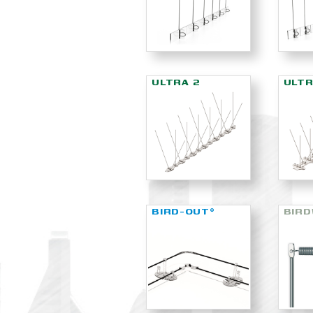
ULTRA 2
ULTR
BIRD-OUT
BIRD
®