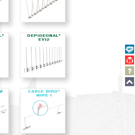
L
DEPIGEONAL
®
®
EV12
2
CABLE BIRD
®
WIRE 1